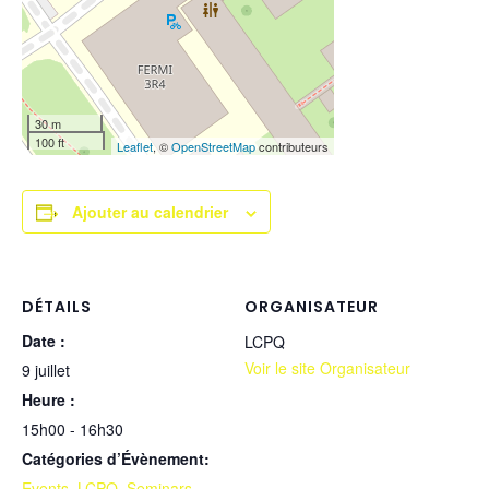
30 m
100 ft
Leaflet
, ©
OpenStreetMap
contributeurs
Ajouter au calendrier
DÉTAILS
ORGANISATEUR
Date :
LCPQ
Voir le site Organisateur
9 juillet
Heure :
15h00 - 16h30
Catégories d’Évènement:
Events
,
LCPQ
,
Seminars