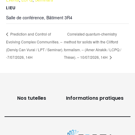
LIEU
Salle de conférence, Bâtiment 3R4
Prediction and Control of
Correlated quantum-chemistry
Evolving Complex Communities. –
method for solids with the Clifford
(Derviş Can Vural / LPT / Seminar).
formalism. – (Amer Alrakik / LCPQ /
-7/07/2026, 14H
Thèse). – 10/07/2026, 14H
Nos tutelles
Informations pratiques