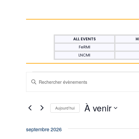
ALL EVENTS
H
FeRMI
LNCMI
Recherche
Saisir
mot-
et
clé.
Rechercher
À venir
Évènements
navigation
Aujourd’hui
par
Sélectionnez
mot-
de
une
clé.
septembre 2026
date.