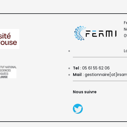
F
N
0
L
Tel
: 05 61 55 62 06
Mail
: gestionnaire[at]irsam
Nous suivre