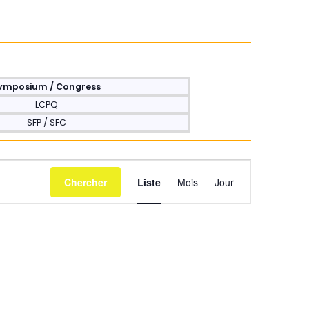
ymposium / Congress
LCPQ
SFP / SFC
Navigation
Chercher
Liste
Mois
Jour
de
vues
Évènement