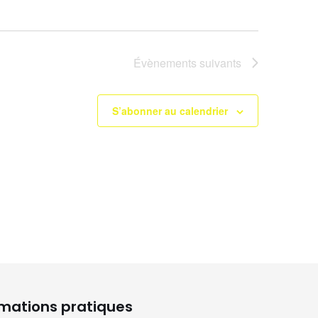
Évènements
suivants
S’abonner au calendrier
rmations pratiques