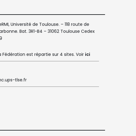
eRMI, Université de Toulouse. – 118 route de
arbonne. Bat. 3R1-B4 – 31062 Toulouse Cedex
9
a Fédération est répartie sur 4 sites. Voir
ici
c.ups-tlse.fr