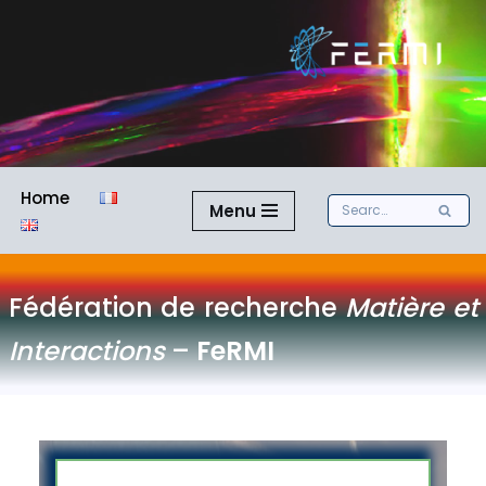
Skip
to
content
Home
Menu
Fédération de recherche
Matière et
Interactions
–
FeRMI