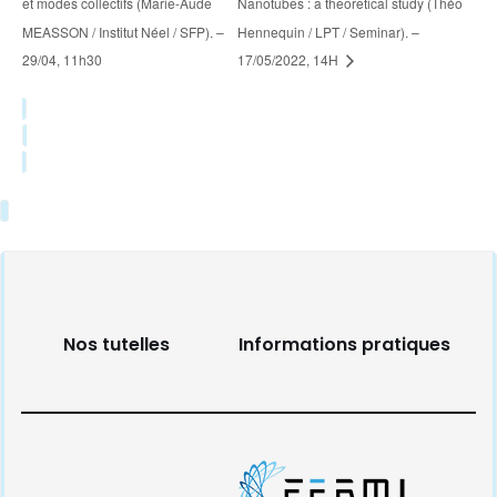
et modes collectifs (Marie-Aude
Nanotubes : a theoretical study (Théo
MEASSON / Institut Néel / SFP). –
Hennequin / LPT / Seminar). –
29/04, 11h30
17/05/2022, 14H
Nos tutelles
Informations pratiques