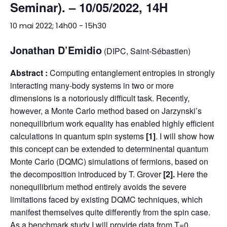
Seminar). – 10/05/2022, 14H
10 mai 2022; 14h00
-
15h30
Jonathan D’Emidio
(DIPC, Saint-Sébastien)
Abstract :
Computing entanglement entropies in strongly
interacting many-body systems in two or more
dimensions is a notoriously difficult task. Recently,
however, a Monte Carlo method based on Jarzynski’s
nonequilibrium work equality has enabled highly efficient
calculations in quantum spin systems
[1]
. I will show how
this concept can be extended to determinental quantum
Monte Carlo (DQMC) simulations of fermions, based on
the decomposition introduced by T. Grover
[2].
Here the
nonequilibrium method entirely avoids the severe
limitations faced by existing DQMC techniques, which
manifest themselves quite differently from the spin case.
As a benchmark study I will provide data from T=0