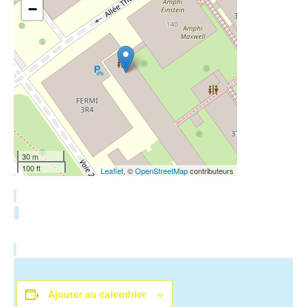
−
30 m
100 ft
Leaflet
, ©
OpenStreetMap
contributeurs
Ajouter au calendrier