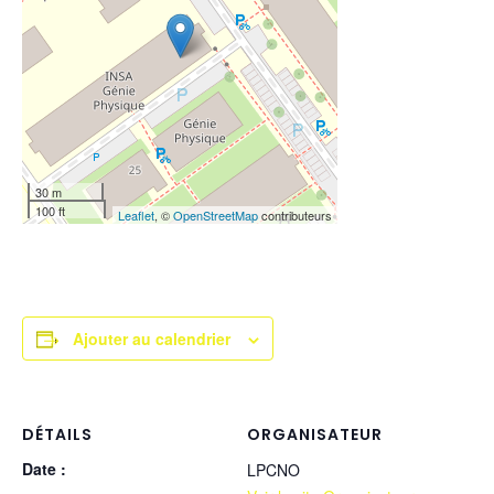
30 m
100 ft
Leaflet
, ©
OpenStreetMap
contributeurs
Ajouter au calendrier
DÉTAILS
ORGANISATEUR
Date :
LPCNO