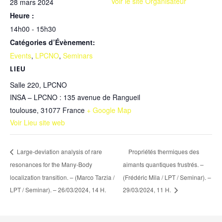
Voir le site Organisateur
28 mars 2024
Heure :
14h00 - 15h30
Catégories d’Évènement:
Events
,
LPCNO
,
Seminars
LIEU
Salle 220, LPCNO
INSA – LPCNO : 135 avenue de Rangueil
toulouse
,
31077
France
+ Google Map
Voir Lieu site web
Large-deviation analysis of rare
Propriétés thermiques des
resonances for the Many-Body
aimants quantiques frustrés. –
localization transition. – (Marco Tarzia /
(Frédéric Mila / LPT / Seminar). –
LPT / Seminar). – 26/03/2024, 14 H.
29/03/2024, 11 H.