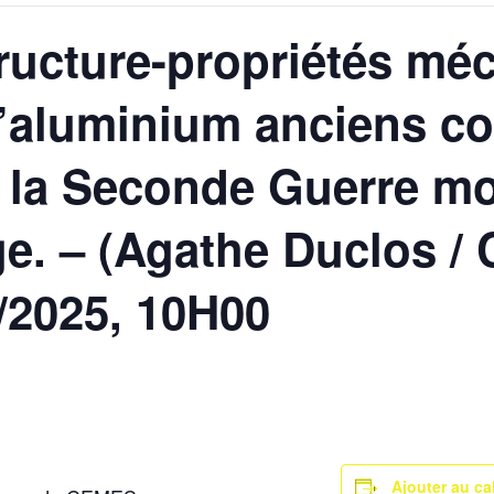
ructure-propriétés mé
d’aluminium anciens co
 la Seconde Guerre mo
ge. – (Agathe Duclos /
2/2025, 10H00
Ajouter au ca