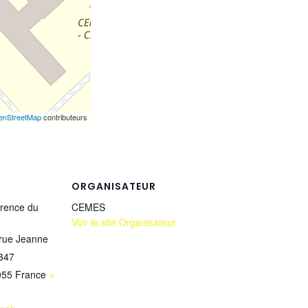
enStreetMap
contributeurs
ORGANISATEUR
érence du
CEMES
Voir le site Organisateur
rue Jeanne
347
055
France
+