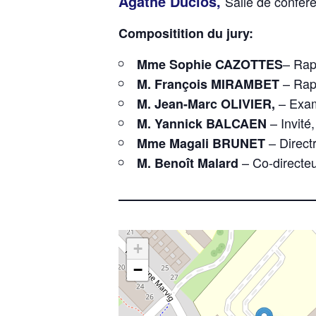
Agathe Duclos,
Salle de confé
Compositition du jury:
– Rap
Mme Sophie CAZOTTES
– Rapp
M. François MIRAMBET
– Exam
M. Jean-Marc OLIVIER,
– Invité
M. Yannick BALCAEN
– Direct
Mme Magali BRUNET
– Co-directe
M. Benoît Malard
+
−