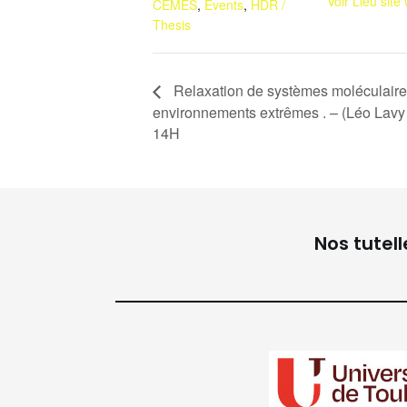
Voir Lieu site
CEMES
,
Events
,
HDR /
Thesis
Relaxation de systèmes moléculaires
environnements extrêmes . – (Léo Lavy 
14H
Nos tutell