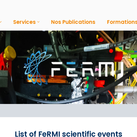
Services
Nos Publications
Formation
List of FeRMI scientific events