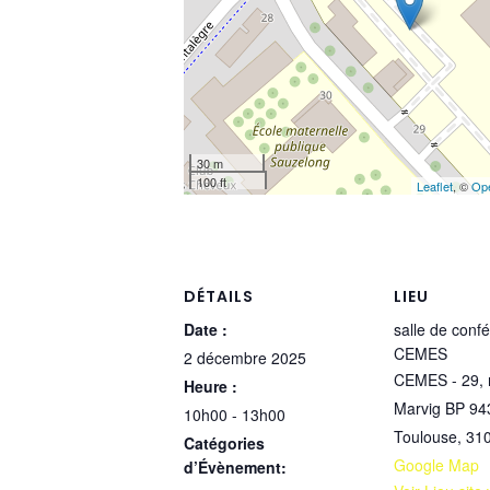
30 m
100 ft
Leaflet
, ©
Op
DÉTAILS
LIEU
Date :
salle de conf
CEMES
2 décembre 2025
CEMES - 29, 
Heure :
Marvig BP 94
10h00 - 13h00
Toulouse
,
31
Catégories
Google Map
d’Évènement: