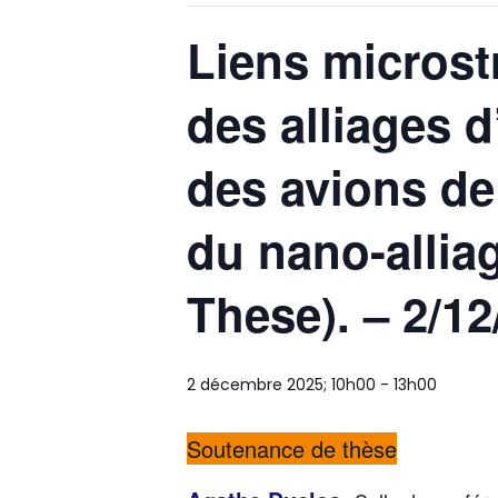
Liens microst
des alliages 
des avions de
du nano-allia
These). – 2/1
2 décembre 2025; 10h00
-
13h00
Soutenance de thèse