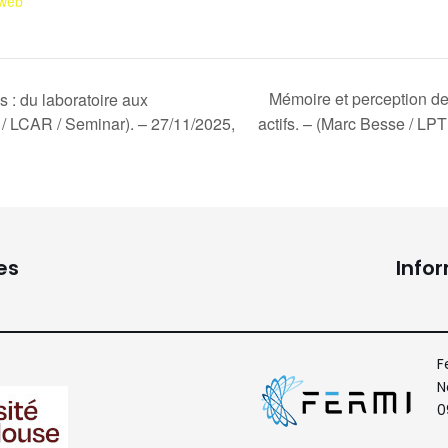
 web
Mémoire et perception d
 : du laboratoire aux
/ LCAR / Seminar). – 27/11/2025,
actifs. – (Marc Besse / LP
es
Info
F
N
0