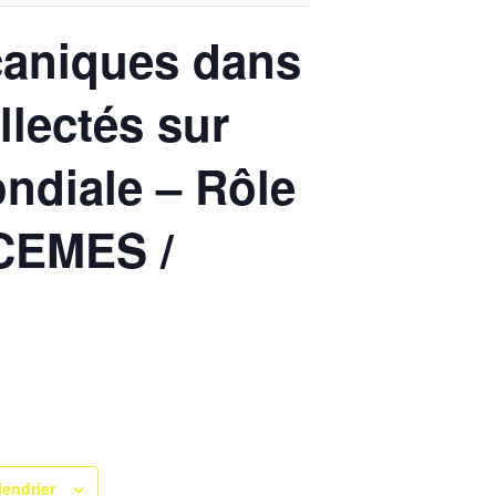
caniques dans
llectés sur
ndiale – Rôle
 CEMES /
lendrier