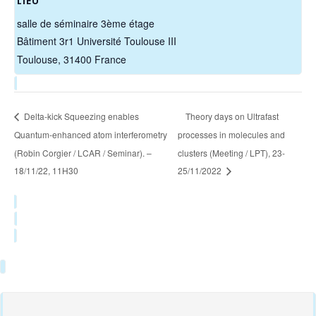
LIEU
salle de séminaire 3ème étage
Bâtiment 3r1 Université Toulouse III
Toulouse
,
31400
France
Delta-kick Squeezing enables
Theory days on Ultrafast
Quantum-enhanced atom interferometry
processes in molecules and
(Robin Corgier / LCAR / Seminar). –
clusters (Meeting / LPT), 23-
18/11/22, 11H30
25/11/2022