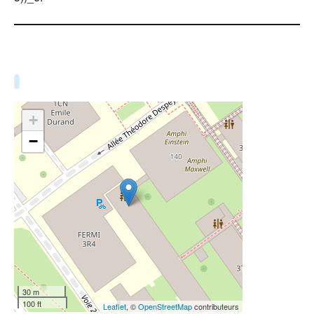
+
−
30 m
100 ft
Leaflet
, ©
OpenStreetMap
contributeurs