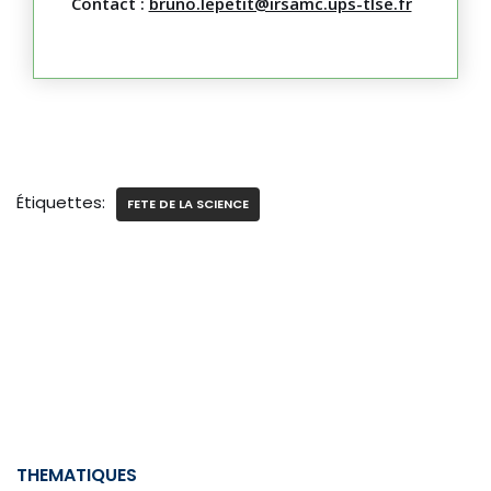
Contact :
bruno.lepetit@irsamc.ups-tlse.fr
Étiquettes:
FETE DE LA SCIENCE
THEMATIQUES