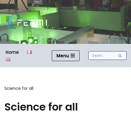
Skip
to
content
Home
Menu
Science for all
Science for all